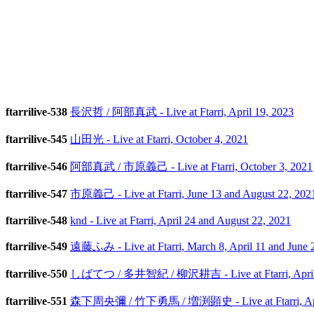
ftarrilive-538
長沢哲 / 阿部真武 - Live at Ftarri, April 19, 2023
ftarrilive-545
山田光 - Live at Ftarri, October 4, 2021
ftarrilive-546
阿部真武 / 市原義己 - Live at Ftarri, October 3, 2021
ftarrilive-547
市原義己 - Live at Ftarri, June 13 and August 22, 202
ftarrilive-548
knd - Live at Ftarri, April 24 and August 22, 2021
ftarrilive-549
遠藤ふみ - Live at Ftarri, March 8, April 11 and June 
ftarrilive-550
しばてつ / 多井智紀 / 柳沢耕吉 - Live at Ftarri, April 
ftarrilive-551
森下周央彌 / 竹下勇馬 / 増渕顕史 - Live at Ftarri, Apri