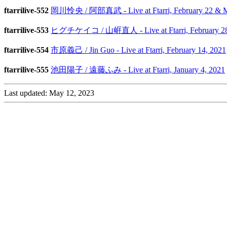
ftarrilive-552
岡川怜央 / 阿部真武 - Live at Ftarri, February 22 & M
ftarrilive-553
ヒグチケイコ / 山㟁直人 - Live at Ftarri, February 28
ftarrilive-554
市原義己 / Jin Guo - Live at Ftarri, February 14, 2021
ftarrilive-555
池田陽子 / 遠藤ふみ - Live at Ftarri, January 4, 2021
Last updated: May 12, 2023